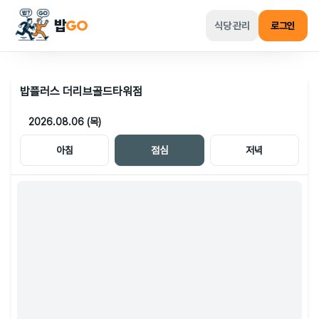
밥
GO
식당 관리
로그인
밥플러스 더리브골드타워점
2026.08.06 (목)
아침
점심
저녁